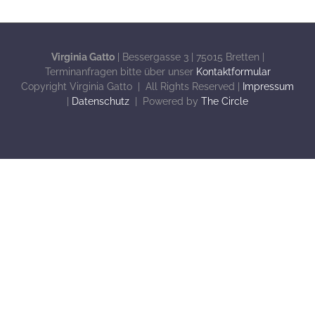
Virginia Gatto
| Bessergasse 3 | 75015 Bretten |
Terminanfragen bitte über unser
Kontaktformular
Copyright Virginia Gatto | All Rights Reserved |
Impressum
|
Datenschutz
| Powered by
The Circle